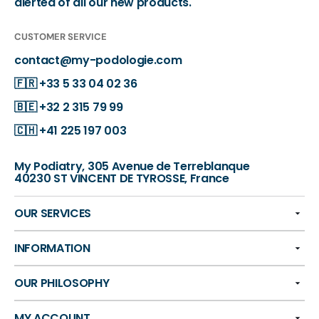
alerted of all our new products.
CUSTOMER SERVICE
contact@my-podologie.com
🇫🇷
+33 5 33 04 02 36
🇧🇪
+32 2 315 79 99
🇨🇭
+41 225 197 003
My Podiatry, 305 Avenue de Terreblanque
40230 ST VINCENT DE TYROSSE, France
OUR SERVICES
INFORMATION
OUR PHILOSOPHY
MY ACCOUNT