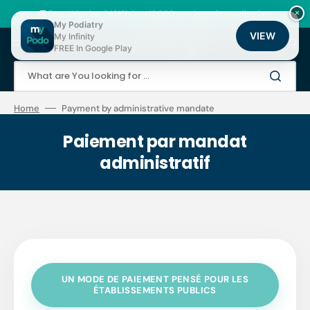
Skip
to
🚚 Fast shipping 24/48h | ⭐ +12,000 products for podiatrists
×
content
My Podiatry
VIEW
My Infinity
Cart
FREE In Google Play
What are You looking for ...
Home
Payment by administrative mandate
Paiement par mandat
administratif
UN MODE DE PAIEMENT PENSÉ POUR LES
ÉTABLISSEMENTS PUBLICS